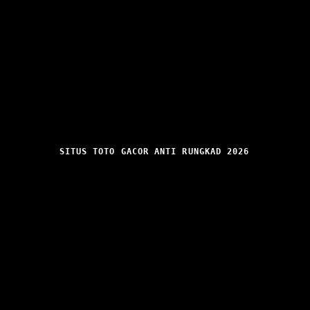
SITUS TOTO GACOR ANTI RUNGKAD 2026