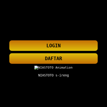
LOGIN
DAFTAR
NIASTOTO s-ireng